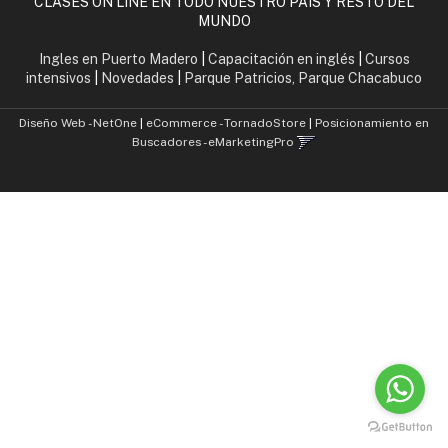
CLASES ON LINE EN TODO NUESTRO PAIS Y RESTO DEL
MUNDO
Ingles en Puerto Madero
|
Capacitación en inglés
|
Cursos
intensivos
|
Novedades
|
Parque Patricios, Parque Chacabuco
Diseño Web - NetOne
|
eCommerce - TornadoStore
|
Posicionamiento en
Buscadores - eMarketingPro