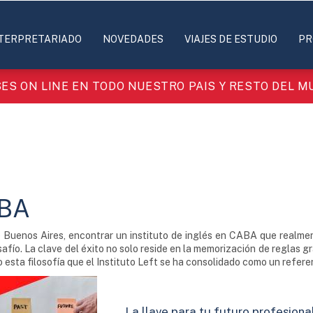
TERPRETARIADO
NOVEDADES
VIAJES DE ESTUDIO
PR
ES ON LINE EN TODO NUESTRO PAIS Y RESTO DEL 
ABA
 Buenos Aires, encontrar un instituto de inglés en CABA que realme
ío. La clave del éxito no solo reside en la memorización de reglas gram
esta filosofía que el Instituto Left se ha consolidado como un referen
La llave para tu futuro profesional