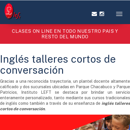
Toggl
CLASES ON LINE EN TODO NUESTRO PAIS Y
RESTO DEL MUNDO
Inglés talleres cortos de
conversación
Gracias a una reconocida trayectoria, un plantel docente altamente
calificado y dos sucursales ubicadas en Parque Chacabuco y Parque
Patricios, Instituto LEFT se destaca por brindar un servicio
enteramente personalizado, tanto mediante sus cursos tradicionales
de inglés como también a través de su enseñanza de
inglés tallere
cortos de conversación
.