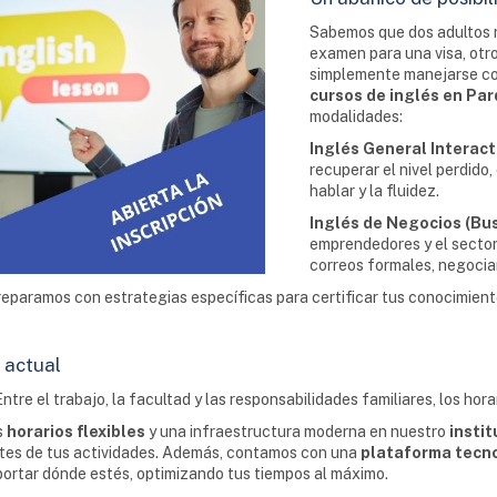
Sabemos que dos adultos n
examen para una visa, otr
simplemente manejarse con
cursos de inglés en Par
modalidades:
Inglés General Interact
recuperar el nivel perdido
hablar y la fluidez.
Inglés de Negocios (Bus
emprendedores y el sector
correos formales, negocia
eparamos con estrategias específicas para certificar tus conocimientos
a actual
tre el trabajo, la facultad y las responsabilidades familiares, los horar
s
horarios flexibles
y una infraestructura moderna en nuestro
instit
 antes de tus actividades. Además, contamos con una
plataforma tecn
importar dónde estés, optimizando tus tiempos al máximo.