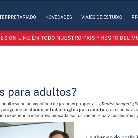
TERPRETARIADO
NOVEDADES
VIAJES DE ESTUDIO
PR
ES ON LINE EN TODO NUESTRO PAIS Y RESTO DEL 
s para adultos?
do adulto viene acompañada de grandes preguntas:
¿Tendré tiempo? ¿E
ás preguntando
dónde estudiar inglés para adultos
, la respuesta n
na experiencia educativa pensada exclusivamente para los desafíos y 
Un abanico de posibil