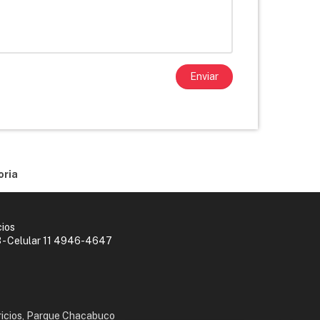
Enviar
oria
cios
 - Celular 11 4946-4647
icios, Parque Chacabuco