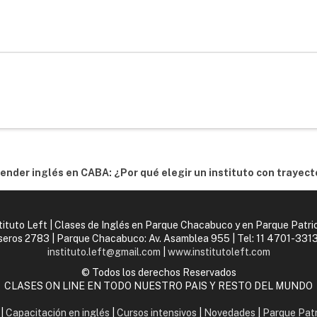
ender inglés en CABA: ¿Por qué elegir un instituto con trayect
tituto Left | Clases de Inglés en Parque Chacabuco y en Parque Patri
aseros 2783 | Parque Chacabuco: Av. Asamblea 955 | Tel:
11 4701-3313
instituto.left@gmail.com
|
www.institutoleft.com
© Todos los derechos Reservados
CLASES ON LINE EN TODO NUESTRO PAIS Y RESTO DEL MUNDO
|
Capacitación en inglés
|
Cursos intensivos
|
Novedades
|
Parque Patr