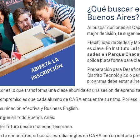
¿Qué buscar en
Buenos Aires?
Al buscar opciones en Cap
mejor decisión, te sugerimo
Flexibilidad de Sedes y M
es clave. En Instituto Lef
sedes en Parque Chacab
sólida plataforma para cla
Preparación para Desafíos 
Distrito Tecnológico o par
programa debe estar aline
or es lo que transforma una clase aburrida en una sesión de aprendizaj
ompromiso es que cada alumno de CABA encuentre su ritmo. Por eso, d
municación efectiva y Business English.
ingue en todo Buenos Aires.
del futuro desde una edad temprana.
 te encuentres; si buscás estudiar inglés en CABA con un método probad