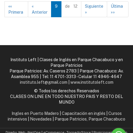
««
«
9
de 12
Siguiente
Última
Primera
Anterior
»
»»
Instituto Left | Clases de Inglés en Parque Chacabuco y en
Parque Patricios
Parque Patricios: Av. Caseros 2783 | Parque Chacabuco: Av.
Asamblea 955 | Tel:
11 4701-3313 - Celular 11 4946-4647
instituto.left@gmail.com
|
www.institutoleft.com
© Todos los derechos Reservados
CLASES ON LINE EN TODO NUESTRO PAIS Y RESTO DEL
MUNDO
Ingles en Puerto Madero
|
Capacitación en inglés
|
Cursos
intensivos
|
Novedades
|
Parque Patricios, Parque Chacabuco
Diseño Web - NetOne
|
eCommerce - TornadoStore
|
Posicionamiento en