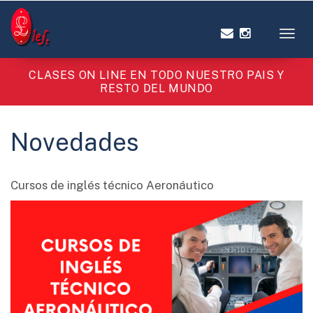
Toggl
CLASES ON LINE EN TODO NUESTRO PAIS Y
RESTO DEL MUNDO
Novedades
Cursos de inglés técnico Aeronáutico