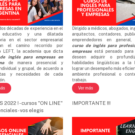
dos décadas de experiencia en el
Dirigido a médicos, abogados, in
 educativo y una dilatada
arquitectos, contadores, publi
oria en el sector empresarial
emprendedores en general, 
dan el camino recorrido por
curso de inglés para profesi
to LEFT, la academia que dicta
empresa
s
está pensado para 
 de inglés para empresas en
deseen adquirir o profundi
na
de manera presencial y
habilidades lingüísticas a la
 individual y grupal, de acuerdo a
lograr un desempeño más eficien
tas y necesidades de cada
ambiente profesional o cont
ón.
trabajo.
más
Ver más
 2022 ! - cursos "ON LINE"
IMPORTANTE !!!
nciales - vos elegis