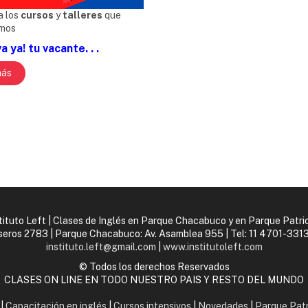
a los
cursos
y
talleres
que
mos
 ya! tu vacante. . .
más
tituto Left | Clases de Inglés en Parque Chacabuco y en Parque Patri
aseros 2783 | Parque Chacabuco: Av. Asamblea 955 | Tel:
11 4701-3313
instituto.left@gmail.com
|
www.institutoleft.com
© Todos los derechos Reservados
CLASES ON LINE EN TODO NUESTRO PAIS Y RESTO DEL MUNDO
|
Capacitación en inglés
|
Cursos intensivos
|
Novedades
|
Parque Patr