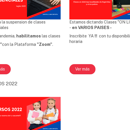
 la suspension de clases
Estamos dictando Clases "ON L
iales
-
en VARIOS PAISES -
Pandemia,
habilitamos
las clases
Inscribite YA !!! con tu disponibi
horaria
"
con la Plataforma
"Zoom"
.
más
Ver más
S 2022