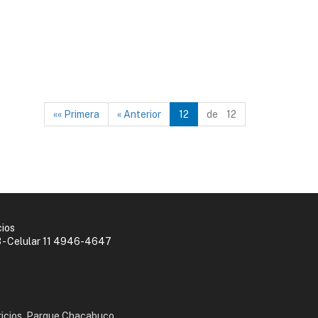
«« Primera
« Anterior
12
de 12
cios
 - Celular 11 4946-4647
icios, Parque Chacabuco